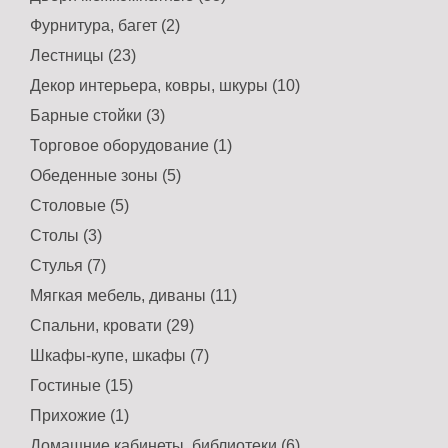
Фурнитура, багет (2)
Лестницы (23)
Декор интерьера, ковры, шкуры (10)
Барные стойки (3)
Торговое оборудование (1)
Обеденные зоны (5)
Столовые (5)
Наклейка - пломба
КОНТУР ТЕРМО
Столы (3)
27х76мм
Герб РФ из
натурального дерева
Цена: 3 руб.
Стулья (7)
Купить
Цена: 10000 руб.
Мягкая мебель, диваны (11)
Купить
Спальни, кровати (29)
Шкафы-купе, шкафы (7)
Гостиные (15)
Прихожие (1)
Домашние кабинеты, библиотеки (6)