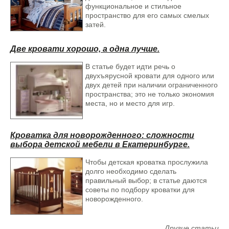
красивыми. Наша мебель из натурального дерева создаёт
функциональное и стильное
уютную и тёплую атмосферу в вашем доме.
пространство для его самых смелых
затей.
Мы также предлагаем торгово-выставочное оборудование и
элементы для декора, которые помогут вам создать
уникальный интерьер. Мы можем изготовить для вас
Две кровати хорошо, а одна лучше.
логотипы и другие элементы брендинга, чтобы помочь вам
Межкомнатная дверь Sigma 41
продвигать свой бизнес.
Миланский орех
В статье будет идти речь о
двухъярусной кровати для одного или
В «Столярном Ателье» мы стремимся к тому, чтобы наши
двух детей при наличии ограниченного
клиенты получали продукцию высокого качества и
пространства; это не только экономия
удовлетворялись нашими услугами. Мы готовы изготовить
места, но и место для игр.
для вас любые элементы интерьера из натурального дерева
по вашим размерам и дизайну.
Свяжитесь с нами сегодня,
чтобы узнать больше о нашей продукции и услугах
.
Кроватка для новорожденного: сложности
выбора детской мебели в Екатеринбурге.
Чтобы детская кроватка прослужила
долго необходимо сделать
правильный выбор; в статье даются
советы по подбору кроватки для
новорожденного.
Межкомнатная дверь Sigma 31
Другие статьи