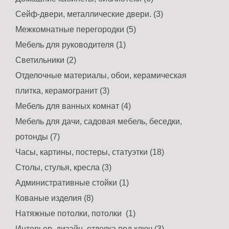
Сейф-двери, металлические двери. (3)
Межкомнатные перегородки (5)
Мебель для руководителя (1)
Светильники (2)
Отделочные материалы, обои, керамическая
плитка, керамогранит (3)
Браслет Тайвек
Мебель для ванных комнат (4)
Зеркало в раме из
массива
Цена: 2 руб.
Мебель для дачи, садовая мебель, беседки,
Купить
ротонды (7)
Цена: по запросу
Часы, картины, постеры, статуэтки (18)
Купить
Столы, стулья, кресла (3)
Административные стойки (1)
Кованые изделия (8)
Натяжные потолки, потолки (1)
Интерьер, дизайн, отделка под ключ (3)