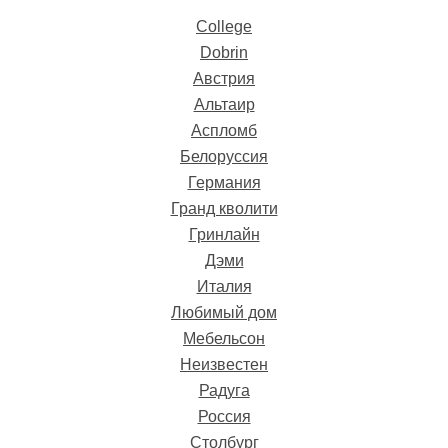
College
Dobrin
Австрия
Альтаир
Аспломб
Белоруссия
Германия
Гранд кволити
Гринлайн
Стул Оксфорд
теплый серый
Дэми
Эксклюзивная
Италия
мебель из массива
Цена: 7268 руб.
дерева
Любимый дом
Купить
Цена: по запросу
Мебельсон
Купить
Неизвестен
Радуга
Россия
Столбург