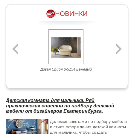
качественные породы дерева, такие как сосна и дуб, чтобы
обеспечить нашим клиентам продукцию высокого качества.
НОВИНКИ
Сосна
— это наиболее распространённый материал для
изготовления лестниц. Он имеет ряд преимуществ, таких как
доступность, лёгкость обработки и возможность тонирования
в любой цвет. Однако, он не является самым прочным
материалом и может быть склонен к гниению, если не будет
правильно обработан.
Дуб
, с другой стороны, является одним из лучших
материалов для изготовления лестниц. Он обладает высокой
прочностью и долговечностью, а также эстетическими
Диван Орион 6-5154 Бежевый
качествами. Однако, он может быть пористым и
чувствительным к неправильной сушке, что может привести к
растрескиванию материала.
Мы также предлагаем гнутые лестницы из массива
дерева, которые являются настоящим произведением
Детская комната для мальчика. Ряд
искусства
. Эти лестницы могут быть выполнены в различных
практических советов по подбору детской
стилях и дизайнах, чтобы соответствовать вашим
мебели от дизайнеров Екатеринбурга.
потребностям и вкусу.
Делимся советами по подбору мебели
Кроме того, мы изготавливаем кухни из массива дерева,
и стиля оформления детской комнаты
которые являются не только функциональными, но и
для мальчика, чтобы создать