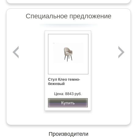
Специальное предложение
Стул Клео темно-
бежевый
Мебель для бара
Цена: 8843 руб.
Купить
Цена: по запросу
Купить
Производители