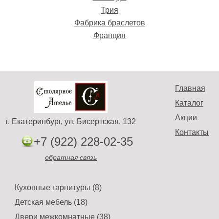
Трия
Фабрика браслетов
Франция
Главная
Каталог
Стул обеденный
DOBRIN DSW*
Акции
г. Екатеринбург, ул. Бисертская, 132
Черный B-03
Дверная филенка
Контакты
Цена: 2314 руб.
+7 (922) 228-02-35
Купить
Цена: по запросу
обратная связь
Купить
Кухонные гарнитуры (8)
Детская мебель (18)
Двери межкомнатные (38)